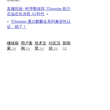
直播回放 | 时序数据库 TDengine 助力
石油石化决胜 AI 时代
»
«
TDengine 通过麒麟全系列兼容性认
证，稳了！
继续探
用户案
技术文
社区活
新闻
>>
索 >>
例 >>
章 >>
动 >>