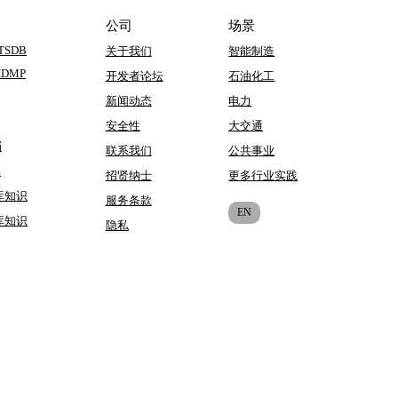
公司
场景
 TSDB
关于我们
智能制造
 IDMP
开发者论坛
石油化工
新闻动态
电力
安全性
大交通
档
联系我们
公共事业
档
招贤纳士
更多行业实践
库知识
服务条款
EN
库知识
隐私