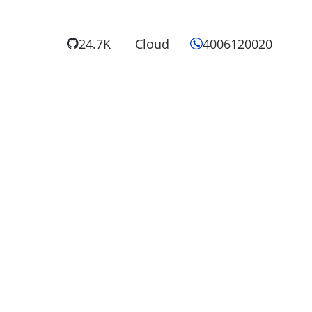
24.7K
Cloud
4006120020