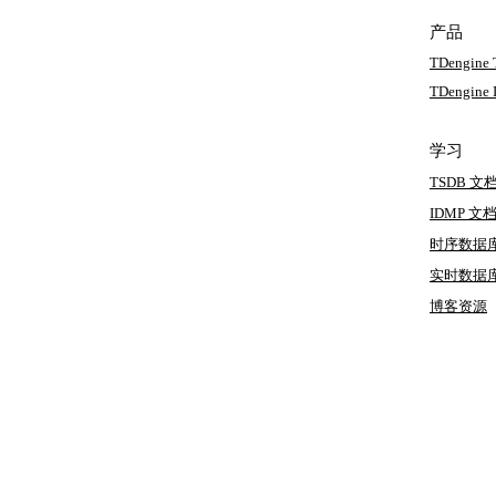
产品
TDengine
TDengine
学习
TSDB 文
IDMP 文
时序数据
实时数据
博客
资源