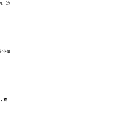
询、边
企业做
接，提