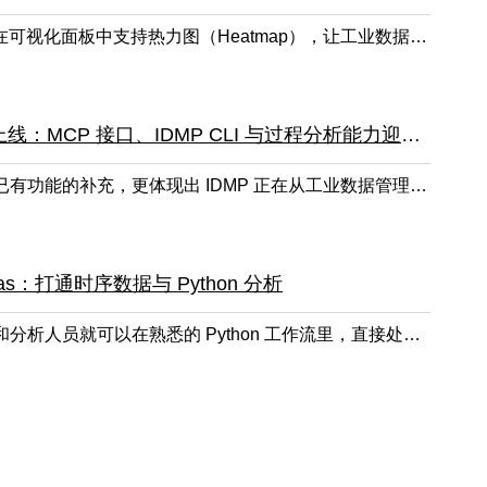
TDengine IDMP v1.0.19 起在可视化面板中支持热力图（Heatmap），让工业数据分析多了一种组织信息的维度。
TDengine IDMP 1.0.18 上线：MCP 接口、IDMP CLI 与过程分析能力迎来升级
这一阶段的更新，不只是对已有功能的补充，更体现出 IDMP 正在从工业数据管理与分析平台，进一步走向面向 AI 与业务决策的工业智能平台。
andas：打通时序数据与 Python 分析
两者连接起来以后，开发者和分析人员就可以在熟悉的 Python 工作流里，直接处理 TDengine TSDB 中的时序数据。