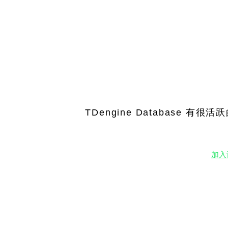
TDengine Databas
加入