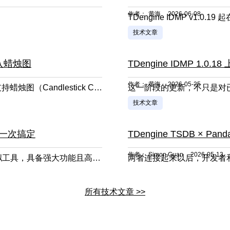
作者：
黄海
2026-06-08
。
技术文章
引入蜡烛图
作者：
黄海
2026-05-25
TDengine IDMP v1.0.19 起，我们在可视化面板中正式支持蜡烛图（Candlestick Chart）。
技术文章
 一次搞定
TDengine TSDB × P
作者：
Simon Guan
2026-05-13
它是一款面向时序数据场景的新一代性能基准与数据模拟工具，具备强大功能且高度可扩展，希望在“压测”之外，也能承担更多数据生成、链路验证和历史数据回放的工作。
所有技术文章 >>