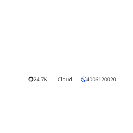
24.7K
Cloud
4006120020