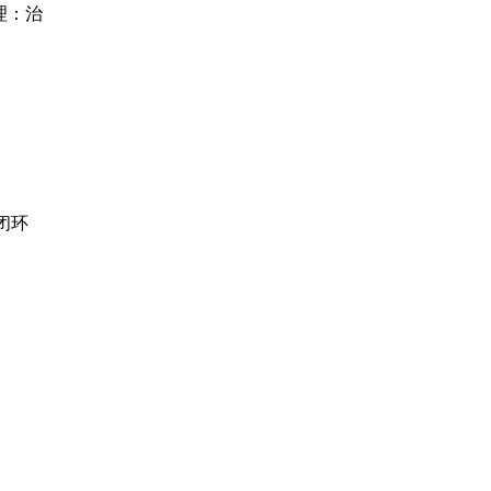
理：治
闭环