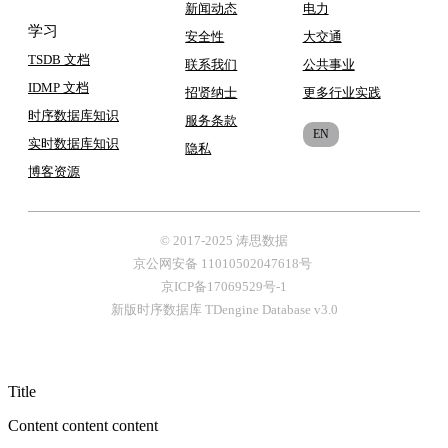
新闻动态
电力
学习
安全性
大交通
TSDB 文档
联系我们
公共事业
IDMP 文档
招贤纳士
更多行业实践
时序数据库知识
服务条款
EN
实时数据库知识
隐私
博客
资源
© 2017-2025 涛思数据
京公网安备 11010502047618号
京ICP备17069529号-1
新版时序数据库 TDengine Database v3.0
Title
Content content content