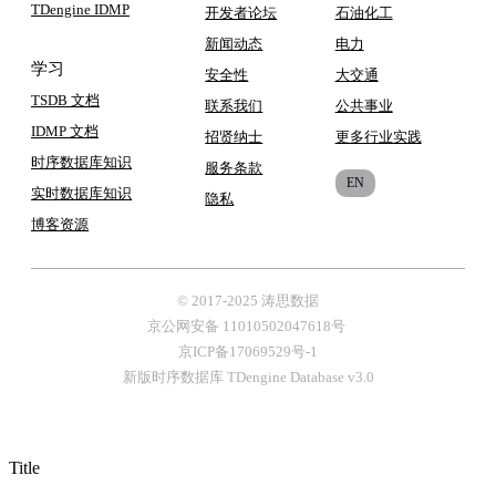
TDengine IDMP
开发者论坛
石油化工
新闻动态
电力
学习
安全性
大交通
TSDB 文档
联系我们
公共事业
IDMP 文档
招贤纳士
更多行业实践
时序数据库知识
服务条款
EN
实时数据库知识
隐私
博客
资源
© 2017-2025 涛思数据
京公网安备 11010502047618号
京ICP备17069529号-1
新版时序数据库 TDengine Database v3.0
Title